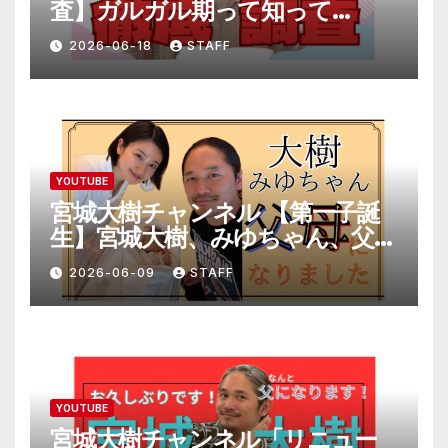
査】ガルガル期って知って
る！？
2026-06-18
STAFF
YOUTUBE
宮城大樹チャンネル 【第一子誕
生】宮城大樹、みゆちゃん、父母
になりました。
2026-06-09
STAFF
YOUTUBE
宮城大樹チャンネル「リニュー