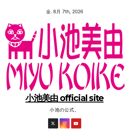
コ
金. 8月 7th, 2026
ン
テ
ン
ツ
へ
ス
キ
ッ
プ
小池美由 official site
小池の公式。