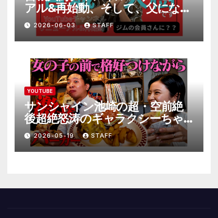
アル&再始動、そして、父になり
ます。」
2026-06-03
STAFF
YOUTUBE
サンシャイン池崎の超・空前絶
後超絶怒涛のギャラクシーちゃ
んねる極
2026-05-19
STAFF