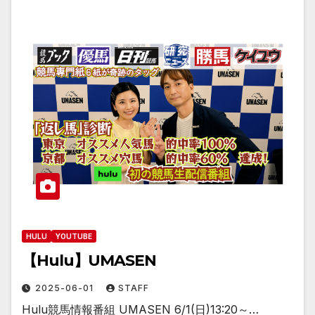
HULU
YOUTUBE
【Hulu】UMASEN
2025-06-01
STAFF
Hulu競馬情報番組 UMASEN 6/1(日)13:20～…