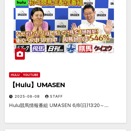
HULU
YOUTUBE
【Hulu】UMASEN
2025-06-08
STAFF
Hulu競馬情報番組 UMASEN 6/8(日)13:20～…