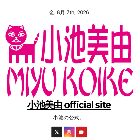
コ
金. 8月 7th, 2026
ン
テ
ン
ツ
へ
ス
キ
ッ
プ
小池美由 official site
小池の公式。