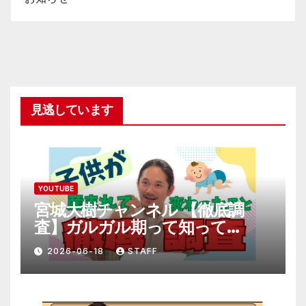
見逃しています
YOUTUBE
宮城大樹チャンネル 【徹底調
査】ガルガル期って知って
る！？
2026-06-18
STAFF