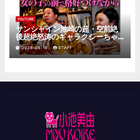
YOUTUBE
サンシャイン池崎の超・空前絶
後超絶怒涛のギャラクシーちゃ
んねる極
2026-05-19
STAFF