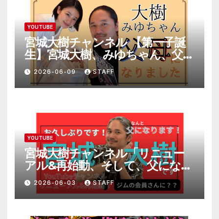
YOUTUBE
宮城大樹チャンネル 【第一子誕
生】宮城大樹、みゆちゃん、父母
になりました。
2026-06-09
STAFF
YOUTUBE
宮城大樹チャンネル「リニュー
アル&再始動、そして、父になり
ます。」
2026-06-03
STAFF