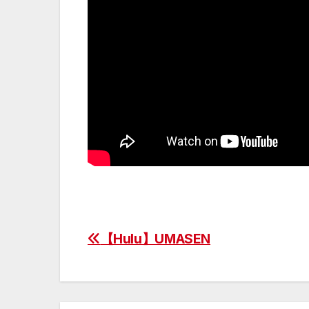
【Hulu】UMASEN
投
稿
ナ