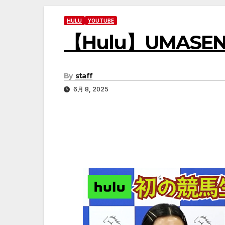
HULU
YOUTUBE
【Hulu】UMASE
By
staff
6月 8, 2025