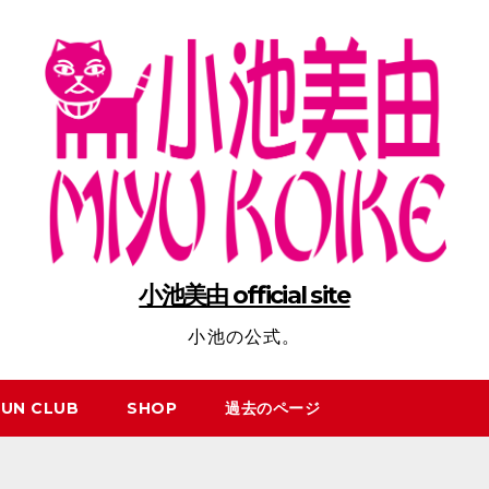
小池美由 official site
小池の公式。
FUN CLUB
SHOP
過去のページ