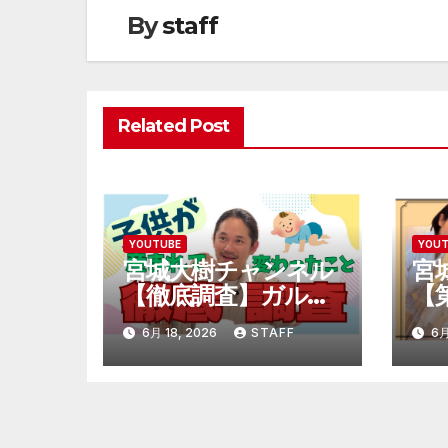
ビ
By
staff
ゲ
ー
Related Post
シ
ョ
ン
YOUTUBE
YOU
宮城大樹チャンネル
宮
【徹底調査】ガルガ
【
ル期って知って
大
6月 18, 2026
STAFF
6月
る！？
父