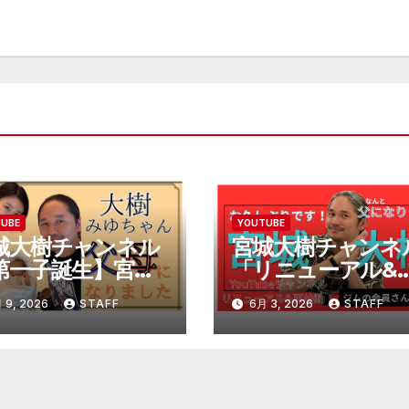
TUBE
YOUTUBE
城大樹チャンネル
宮城大樹チャンネ
第一子誕生】宮城
「リニューアル&
樹、みゆちゃん、
始動、そして、父
 9, 2026
STAFF
6月 3, 2026
STAFF
母になりました。
なります。」