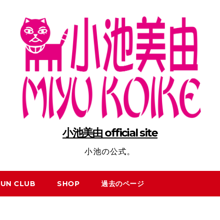
小池美由 official site
小池の公式。
FUN CLUB
SHOP
過去のページ