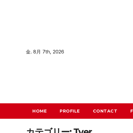
コ
ン
テ
ン
ツ
へ
金. 8月 7th, 2026
ス
キ
ッ
プ
HOME
PROFILE
CONTACT
カテゴリー:
Tver