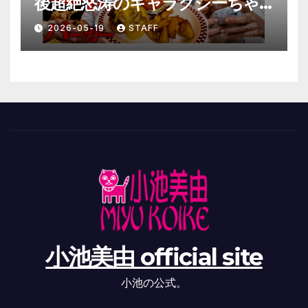
後超絶怒涛のギャラクシーちゃ
んねる極
2026-05-19
STAFF
小池美由 official site
小池の公式。