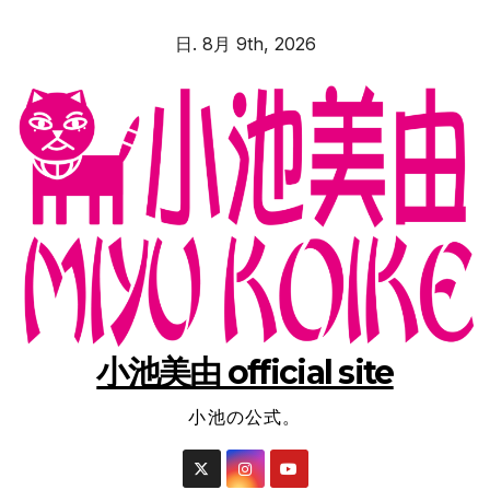
コ
日. 8月 9th, 2026
ン
テ
ン
ツ
へ
ス
キ
ッ
プ
小池美由 official site
小池の公式。