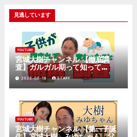
見逃しています
YOUTUBE
宮城大樹チャンネル 【徹底調
査】ガルガル期って知って
る！？
2026-06-18
STAFF
YOUTUBE
宮城大樹チャンネル 【第一子誕
生】宮城大樹、みゆちゃん、父母