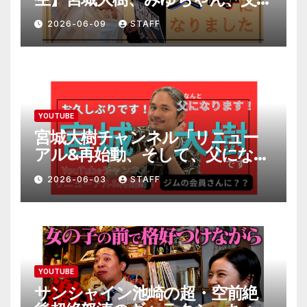
になりました。
2026-06-09
STAFF
YOUTUBE
宮城大樹チャンネル「リニュー
アル&再始動、そして、父になり
ます。」
2026-06-03
STAFF
YOUTUBE
サンシャイン池崎の超・空前絶