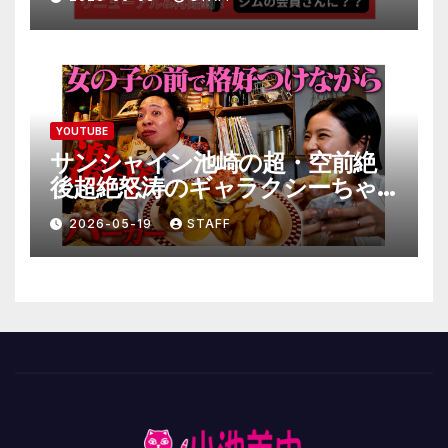
YOUTUBE
サンシャイン池崎の超・空前絶
後超絶怒涛のギャラクシーちゃ
んねる極
2026-05-19
STAFF