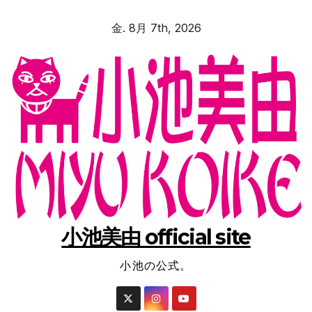
コ
金. 8月 7th, 2026
ン
テ
ン
ツ
へ
ス
キ
ッ
プ
小池美由 official site
小池の公式。