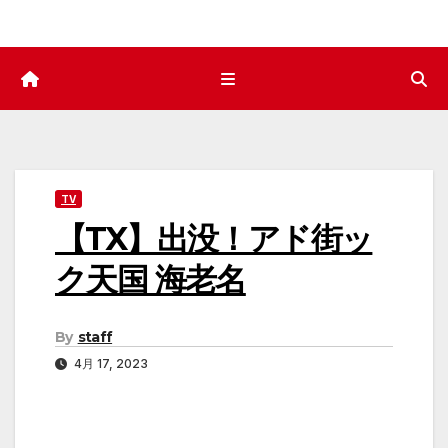
TV
【TX】出没！アド街ッ
ク天国 海老名
By
staff
4月 17, 2023