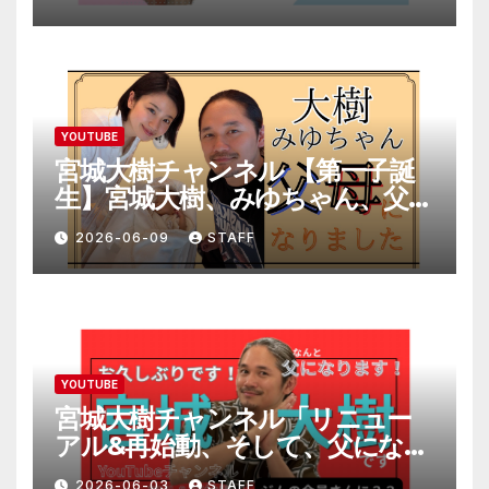
YOUTUBE
宮城大樹チャンネル 【第一子誕
生】宮城大樹、みゆちゃん、父母
になりました。
2026-06-09
STAFF
YOUTUBE
宮城大樹チャンネル「リニュー
アル&再始動、そして、父になり
ます。」
2026-06-03
STAFF