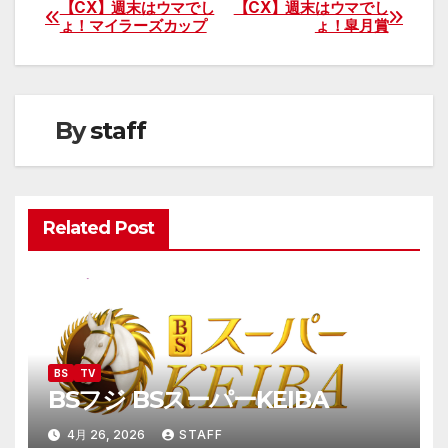
【CX】週末はウマでし
【CX】週末はウマでし
投
ょ！マイラーズカップ
ょ！皐月賞
稿
ナ
By
staff
ビ
ゲ
ー
Related Post
シ
ョ
ン
BS
TV
BSフジ BSスーパーKEIBA
4月 26, 2026
STAFF