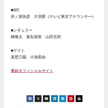
■MC
井ノ原快彦 片渕茜（テレビ東京アナウンサー）
■レギュラー
峰隆太 薬丸裕英 山田五郎
■ゲスト
真壁刀義 小池美由
番組オフィシャルサイト