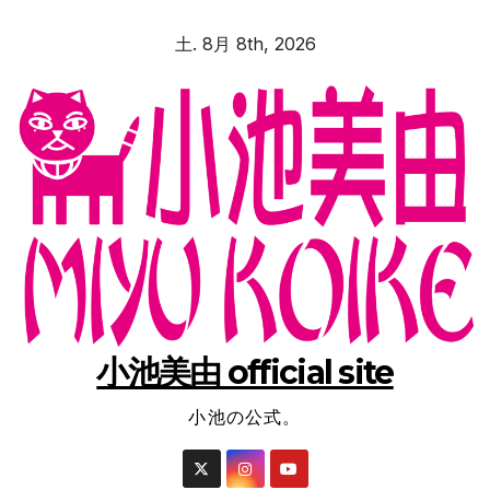
コ
土. 8月 8th, 2026
ン
テ
ン
ツ
へ
ス
キ
ッ
プ
小池美由 official site
小池の公式。