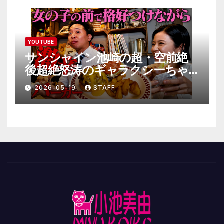
YOUTUBE
サンシャイン池崎の超・空前絶
後超絶怒涛のギャラクシーちゃ
んねる極
2026-05-19
STAFF