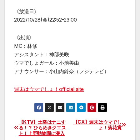
《放送日》
2022/10/28(金)22:52-23:00
《出演》
MC：林修
アシスタント：神部美咲
ウマでしょガール：小池美由
アナウンサー：小山内鈴奈（フジテレビ）
週末はウマでしょ！official site
【KTV】土曜はナニす
【CX】週末はウマでし
投
る！？ ひらめきクエス
ょ！菊花賞
ト！上野動物園に潜入
稿