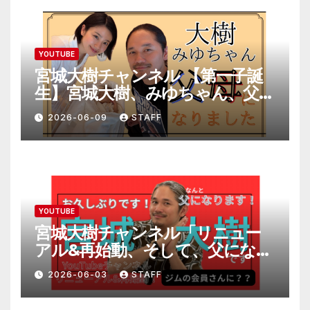
YOUTUBE
宮城大樹チャンネル 【第一子誕
生】宮城大樹、みゆちゃん、父母
になりました。
2026-06-09
STAFF
YOUTUBE
宮城大樹チャンネル「リニュー
アル&再始動、そして、父になり
ます。」
2026-06-03
STAFF