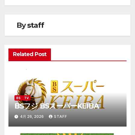
ナ
ビ
By
staff
ゲ
ー
Related Post
シ
ョ
ン
BS
TV
BSフジ BSスーパーKEIBA
4月 26, 2026
STAFF