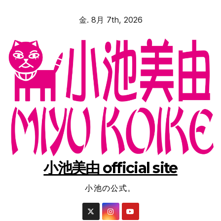
コ
金. 8月 7th, 2026
ン
テ
ン
ツ
へ
ス
キ
ッ
プ
小池美由 official site
小池の公式。