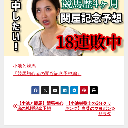
小池と競馬
「競馬初心者の関谷記念予想編」
【小池と競馬】競馬初心
【小池栄養士の3分クッ
投
者の札幌記念予想
キング】白菜のマヨポン
サラダ
稿