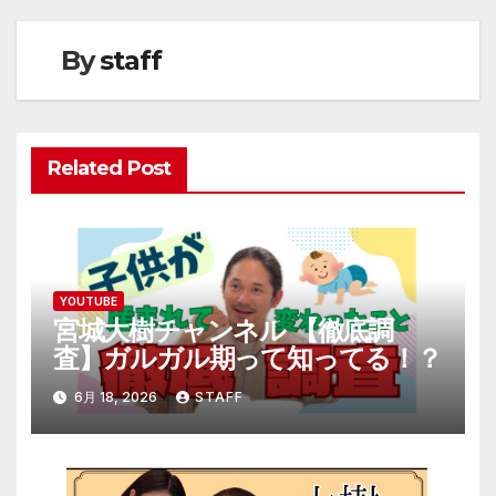
ナ
ビ
By
staff
ゲ
ー
Related Post
シ
ョ
ン
YOUTUBE
宮城大樹チャンネル 【徹底調
査】ガルガル期って知ってる！？
6月 18, 2026
STAFF