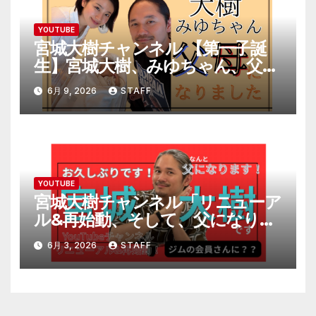
YOUTUBE
宮城大樹チャンネル 【第一子誕
生】宮城大樹、みゆちゃん、父母
になりました。
6月 9, 2026
STAFF
YOUTUBE
宮城大樹チャンネル「リニューア
ル&再始動、そして、父になりま
す。」
6月 3, 2026
STAFF