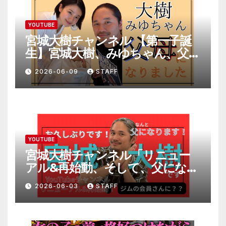
YOUTUBE
宮城大樹チャンネル 【第一子誕
生】宮城大樹、みゆちゃん、父母
になりました。
2026-06-09
STAFF
YOUTUBE
宮城大樹チャンネル「リニュー
アル&再始動、そして、父になり
ます。」
2026-06-03
STAFF