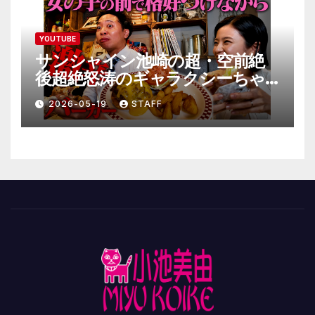
YOUTUBE
サンシャイン池崎の超・空前絶
後超絶怒涛のギャラクシーちゃ
んねる極
2026-05-19
STAFF