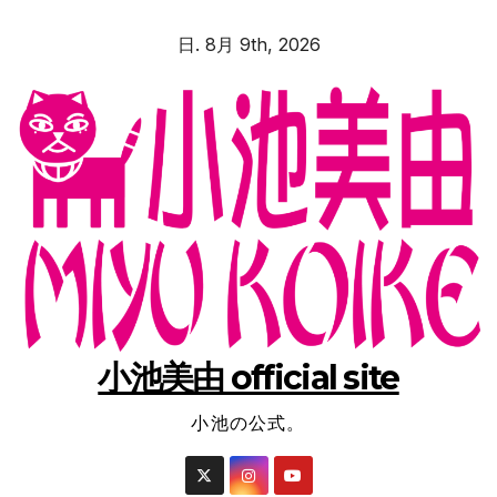
コ
日. 8月 9th, 2026
ン
テ
ン
ツ
へ
ス
キ
ッ
プ
小池美由 official site
小池の公式。