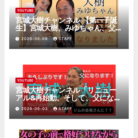
YOUTUBE
宮城大樹チャンネル 【第一子誕
生】宮城大樹、みゆちゃん、父母
になりました。
2026-06-09
STAFF
YOUTUBE
宮城大樹チャンネル「リニュー
アル&再始動、そして、父になり
ます。」
2026-06-03
STAFF