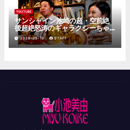
YOUTUBE
サンシャイン池崎の超・空前絶
後超絶怒涛のギャラクシーちゃ
んねる極
2026-05-19
STAFF