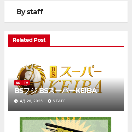
ナ
By
staff
ビ
ゲ
ー
Related Post
シ
ョ
ン
BS
TV
BSフジ BSスーパーKEIBA
4月 26, 2026
STAFF