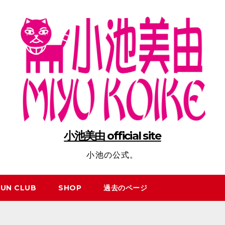
小池美由 official site
小池の公式。
FUN CLUB
SHOP
過去のページ