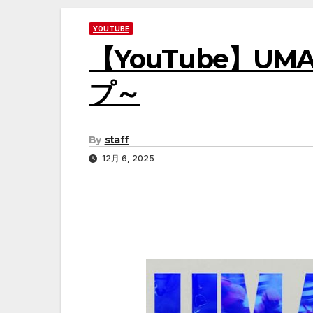
YOUTUBE
【YouTube】U
プ～
By
staff
12月 6, 2025