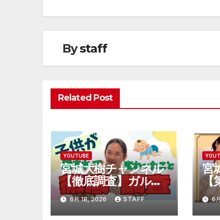
ナ
ビ
By
staff
ゲ
ー
シ
Related Post
ョ
ン
YOUTUBE
YOU
宮城大樹チャンネル
宮
【徹底調査】ガルガ
【
ル期って知って
大
6月 18, 2026
STAFF
6月
る！？
父