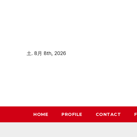
コ
ン
テ
ン
ツ
へ
土. 8月 8th, 2026
ス
キ
ッ
プ
HOME
PROFILE
CONTACT