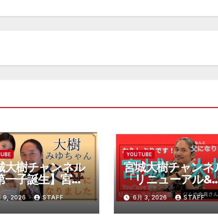
TUBE
YOUTUBE
城大樹チャンネル
宮城大樹チャンネ
第一子誕生】宮城
「リニューアル&
樹、みゆちゃん、
始動、そして、父
 9, 2026
STAFF
6月 3, 2026
STAFF
母になりました。
なります。」