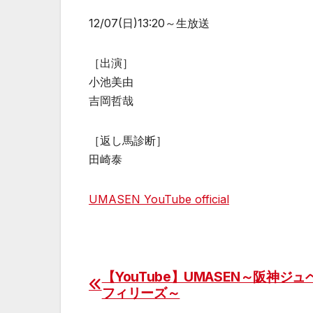
12/07(日)13:20～生放送
［出演］
小池美由
吉岡哲哉
［返し馬診断］
田崎泰
UMASEN YouTube official
【YouTube】UMASEN～阪神ジ
投
フィリーズ～
稿