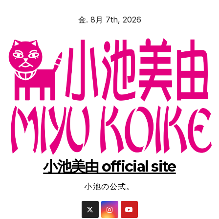
コ
金. 8月 7th, 2026
ン
テ
ン
ツ
へ
ス
キ
ッ
プ
小池美由 official site
小池の公式。