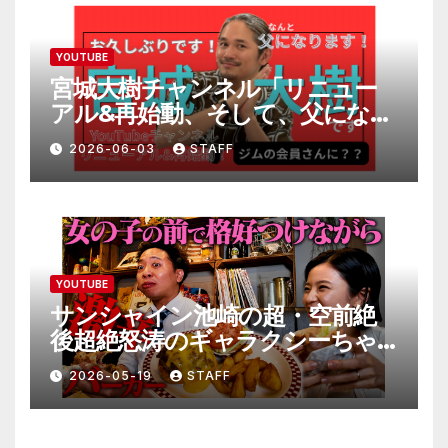
YOUTUBE
宮城大樹チャンネル「リニュー
アル&再始動、そして、父になり
ます。」
2026-06-03
STAFF
YOUTUBE
サンシャイン池崎の超・空前絶
後超絶怒涛のギャラクシーちゃ
んねる極
2026-05-19
STAFF