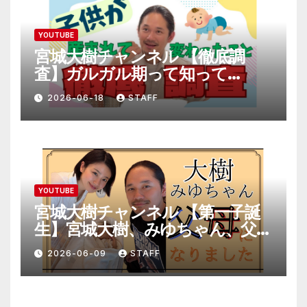
YOUTUBE
宮城大樹チャンネル 【徹底調
査】ガルガル期って知って
る！？
2026-06-18
STAFF
YOUTUBE
宮城大樹チャンネル 【第一子誕
生】宮城大樹、みゆちゃん、父母
になりました。
2026-06-09
STAFF