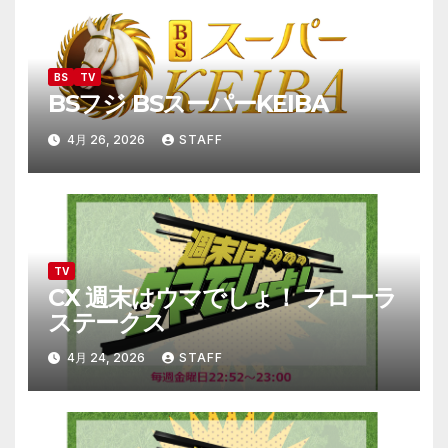
ョ
ン
BS
TV
BSフジ BSスーパーKEIBA
4月 26, 2026
STAFF
TV
CX 週末はウマでしょ！ フローラ
ステークス
4月 24, 2026
STAFF