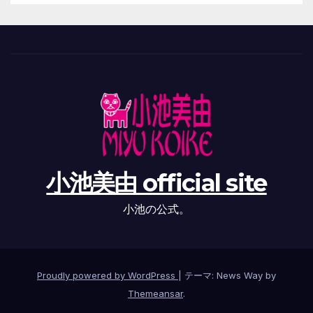
小池美由 official site
小池の公式。
Proudly powered by WordPress
|
テーマ: News Way by
Themeansar
.