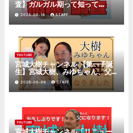
査】ガルガル期って知って
る！？
2026-06-18
STAFF
YOUTUBE
宮城大樹チャンネル 【第一子誕
生】宮城大樹、みゆちゃん、父母
になりました。
2026-06-09
STAFF
YOUTUBE
宮城大樹チャンネル「リニュー