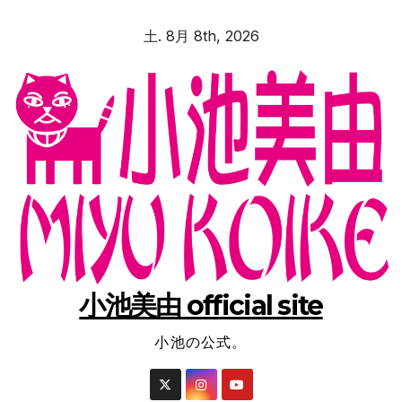
コ
土. 8月 8th, 2026
ン
テ
ン
ツ
へ
ス
キ
ッ
プ
小池美由 official site
小池の公式。