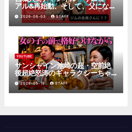
アル&再始動、そして、父になり
ます。」
2026-06-03
STAFF
YOUTUBE
サンシャイン池崎の超・空前絶
後超絶怒涛のギャラクシーちゃ
んねる極
2026-05-19
STAFF