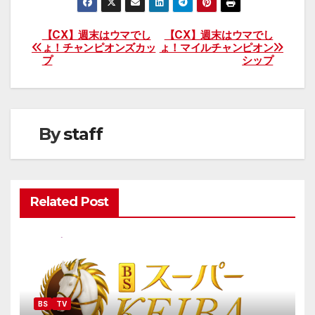
【CX】週末はウマでし
【CX】週末はウマでし
投
ょ！チャンピオンズカッ
ょ！マイルチャンピオン
プ
シップ
稿
ナ
ビ
By
staff
ゲ
ー
Related Post
シ
ョ
ン
BS
TV