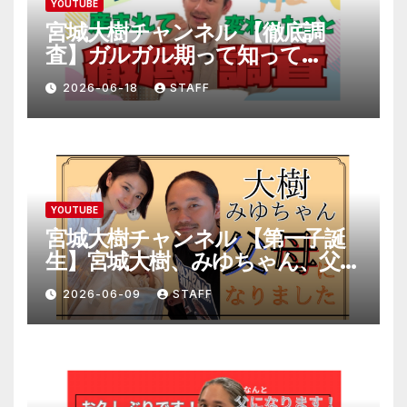
YOUTUBE
宮城大樹チャンネル 【徹底調
査】ガルガル期って知って
る！？
2026-06-18
STAFF
YOUTUBE
宮城大樹チャンネル 【第一子誕
生】宮城大樹、みゆちゃん、父母
になりました。
2026-06-09
STAFF