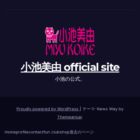
小池美由 official site
小池の公式。
Proudly powered by WordPress
|
テーマ: News Way by
Themeansar
.
Home
profile
contact
fun club
shop
過去のページ