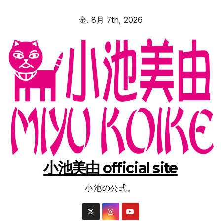
コ
金. 8月 7th, 2026
ン
テ
ン
ツ
へ
ス
キ
ッ
プ
小池美由 official site
小池の公式。