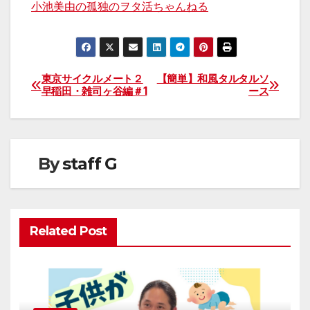
小池美由の孤独のヲタ活ちゃんねる
東京サイクルメート２
【簡単】和風タルタルソ
投
早稲田・雑司ヶ谷編＃1
ース
稿
ナ
By
staff G
ビ
ゲ
ー
Related Post
シ
ョ