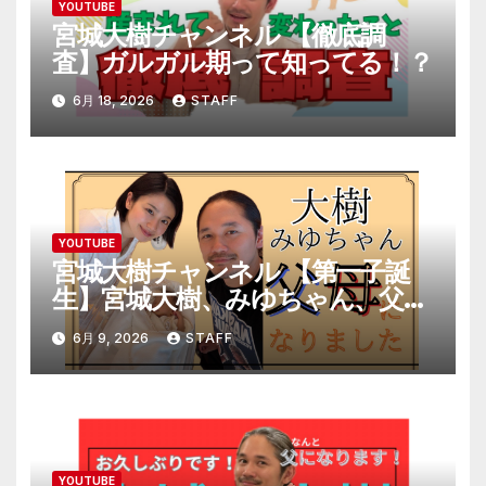
ン
YOUTUBE
宮城大樹チャンネル 【徹底調
査】ガルガル期って知ってる！？
6月 18, 2026
STAFF
YOUTUBE
宮城大樹チャンネル 【第一子誕
生】宮城大樹、みゆちゃん、父母
になりました。
6月 9, 2026
STAFF
YOUTUBE