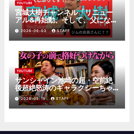
YOUTUBE
宮城大樹チャンネル「リニュー
アル&再始動、そして、父になり
ます。」
2026-06-03
STAFF
YOUTUBE
サンシャイン池崎の超・空前絶
後超絶怒涛のギャラクシーちゃ
んねる極
2026-05-19
STAFF