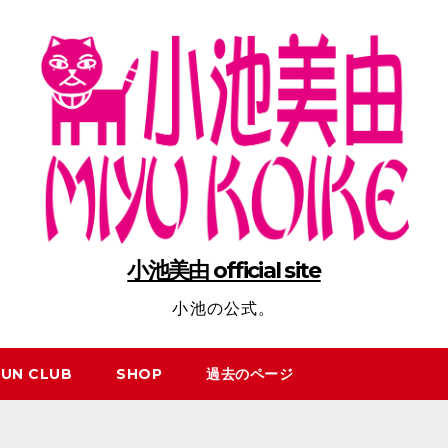
小池美由 official site
小池の公式。
FUN CLUB
SHOP
過去のページ