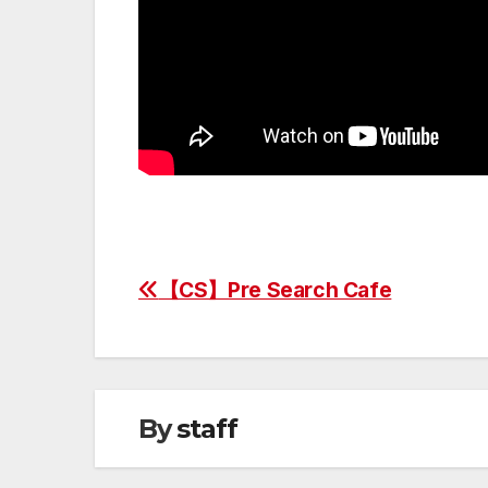
【CS】Pre Search Cafe
投
稿
ナ
ビ
By
staff
ゲ