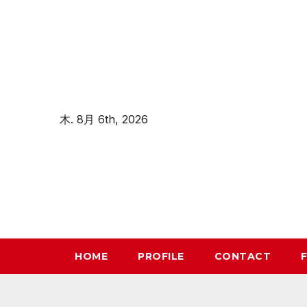
コ
ン
テ
ン
ツ
へ
木. 8月 6th, 2026
ス
キ
ッ
プ
HOME
PROFILE
CONTACT