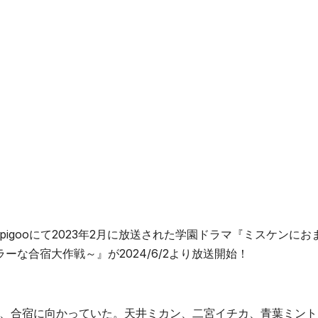
igooにて2023年2月に放送された学園ドラマ『ミスケンにお
な合宿大作戦～』が2024/6/2より放送開始！
、合宿に向かっていた。天井ミカン、二宮イチカ、青葉ミント