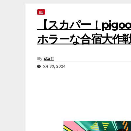
CS
【スカパー！pig
ホラーな合宿大作
By
staff
5月 30, 2024