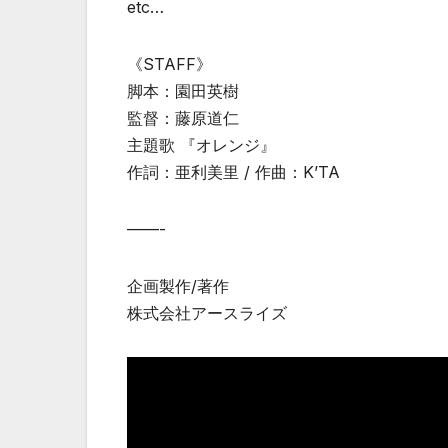
etc…
《STAFF》
脚本：園田英樹
監督：藤原道仁
主題歌 『オレンジ』
作詞：亜利美里 / 作曲：K’TA
——-
企画製作/著作
株式会社アースライズ