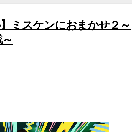
oo】ミスケンにおまかせ２～
戦～