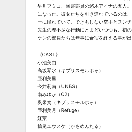
早川フミコ、幽霊部員の悠木アイナの五人。
になった。彼女たちを引き連れているのは、
ーに憧れていて、できもしない空手とヌンチ
先生の理不尽な行動にとまどいつつも、初の
ケンの部員たちは無事に合宿を終える事が出来
《CAST》
小池美由
高坂琴水（キプリスモルホォ）
亜利美里
今井莉南（UNBS）
南みゆか（O2）
奥泉奏（キプリスモルホォ）
亜利美月（Refuge）
紅葉
槙尾ユウスケ（かもめんたる）