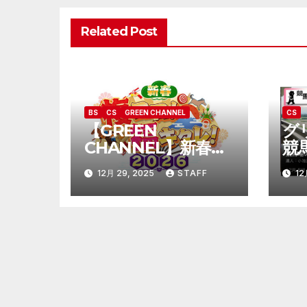
ー
Related Post
シ
ョ
ン
BS
CS
GREEN CHANNEL
CS
【GREEN
グ
CHANNEL】新春複
競
コロ！福キタレ！
12月 29, 2025
STAFF
12
2026